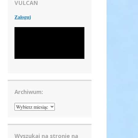
VULCAN
Zaloguj
Archiwum:
ARCHIWUM:
Wyszukaj na stronie na