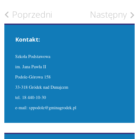
Zobacz
Poprzedni
Następny
wpisy
Kontakt:
Szkoła Podstawowa
im. Jana Pawła II
Podole-Górowa 158
33-318 Gródek nad Dunajcem
tel. 18 440-10-30
e-mail: sppodole@gminagrodek.pl