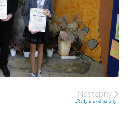
Następny
„Rady nie od parady”