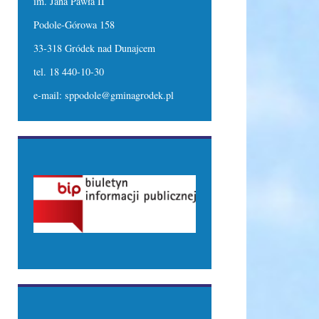
im. Jana Pawła II
Podole-Górowa 158
33-318 Gródek nad Dunajcem
tel. 18 440-10-30
e-mail: sppodole@gminagrodek.pl