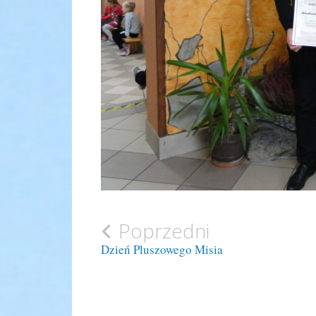
Zobacz
Poprzedni
Dzień Pluszowego Misia
wpisy