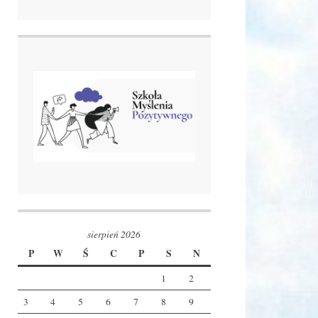
sierpień 2026
P
W
Ś
C
P
S
N
1
2
3
4
5
6
7
8
9