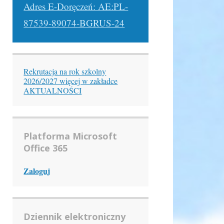
Adres E-Doręczeń: AE:PL-
87539-89074-BGRUS-24
Rekrutacja na rok szkolny
2026/2027 więcej w zakładce
AKTUALNOŚCI
Platforma Microsoft
Office 365
Zaloguj
Dziennik elektroniczny