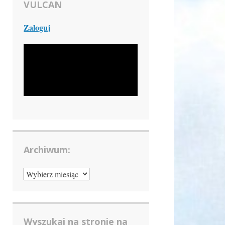
VULCAN
Zaloguj
Archiwum:
ARCHIWUM:
Wyszukaj na stronie na