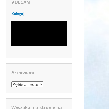
VULCAN
Zaloguj
Archiwum:
ARCHIWUM:
Wyszukaj na stronie na