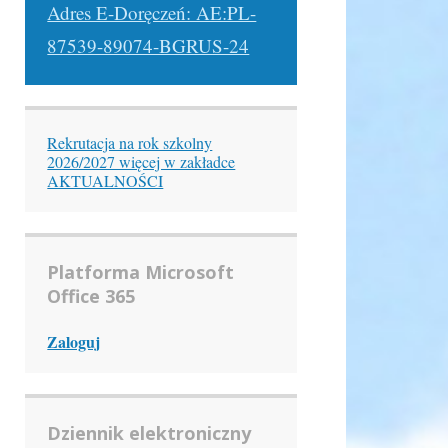
Adres E-Doręczeń: AE:PL-
87539-89074-BGRUS-24
Rekrutacja na rok szkolny
2026/2027 więcej w zakładce
AKTUALNOŚCI
Platforma Microsoft
Office 365
Zaloguj
Dziennik elektroniczny