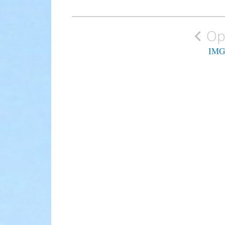
Nawigacja
Op
wpisu
IMG