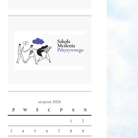
sierpień 2026
P
W
Ś
C
P
S
N
1
2
3
4
5
6
7
8
9