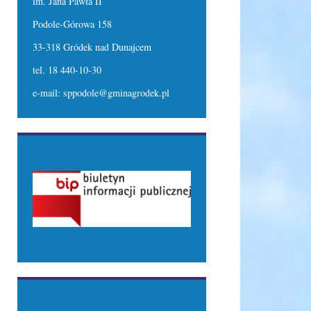
im. Jana Pawła II
Podole-Górowa 158
33-318 Gródek nad Dunajcem
tel. 18 440-10-30
e-mail: sppodole@gminagrodek.pl