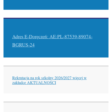
Adres E-Doręczeń: AE:PL-87539-89074-
BGRUS-24
Rekrutacja na rok szkolny 2026/2027 więcej w
zakładce AKTUALNOŚCI