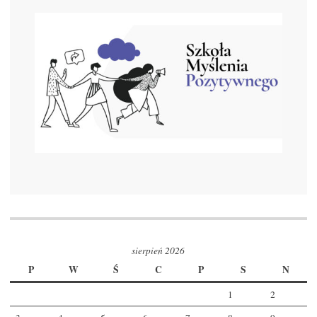
sierpień 2026
P
W
Ś
C
P
S
N
1
2