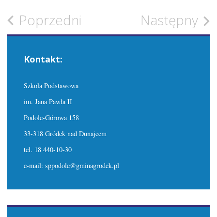
Zobacz
Poprzedni
Następny
wpisy
Kontakt:
Szkoła Podstawowa
im. Jana Pawła II
Podole-Górowa 158
33-318 Gródek nad Dunajcem
tel. 18 440-10-30
e-mail: sppodole@gminagrodek.pl