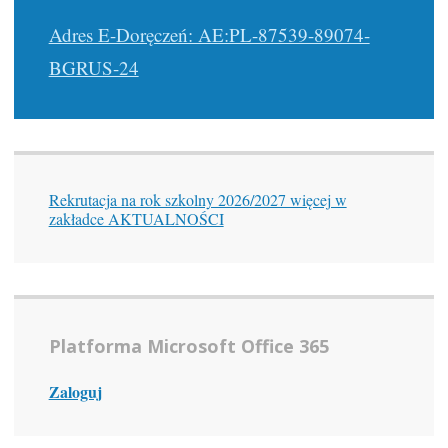
Adres E-Doręczeń: AE:PL-87539-89074-
BGRUS-24
Rekrutacja na rok szkolny 2026/2027 więcej w
zakładce AKTUALNOŚCI
Platforma Microsoft Office 365
Zaloguj