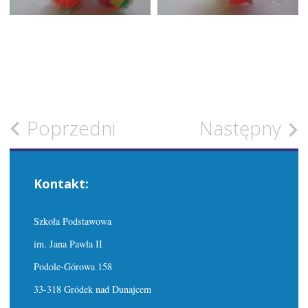
Zobacz
Poprzedni
Następny
wpisy
Kontakt:
Szkoła Podstawowa
im. Jana Pawła II
Podole-Górowa 158
33-318 Gródek nad Dunajcem