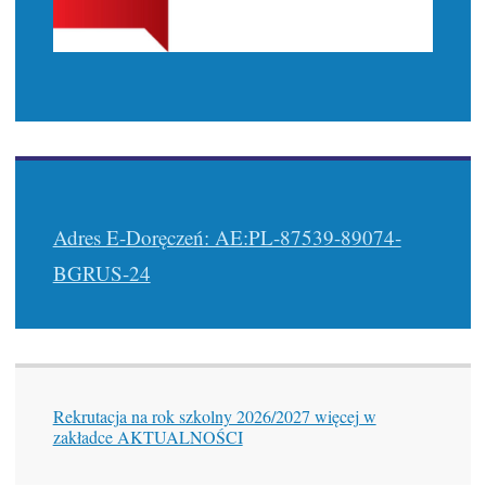
Adres E-Doręczeń: AE:PL-87539-89074-
BGRUS-24
Rekrutacja na rok szkolny 2026/2027 więcej w
zakładce AKTUALNOŚCI