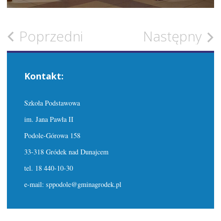
Zobacz
Poprzedni
Następny
wpisy
Kontakt:
Szkoła Podstawowa
im. Jana Pawła II
Podole-Górowa 158
33-318 Gródek nad Dunajcem
tel. 18 440-10-30
e-mail: sppodole@gminagrodek.pl