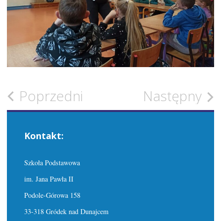
Zobacz
Poprzedni
Następny
wpisy
Kontakt:
Szkoła Podstawowa
im. Jana Pawła II
Podole-Górowa 158
33-318 Gródek nad Dunajcem