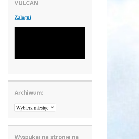
VULCAN
Zaloguj
Archiwum:
ARCHIWUM:
Wyszukaj na stronie na