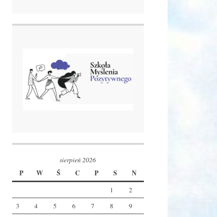
sierpień 2026
P
W
Ś
C
P
S
N
1
2
3
4
5
6
7
8
9