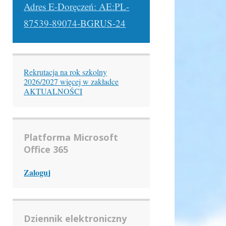
Adres E-Doręczeń: AE:PL-
87539-89074-BGRUS-24
Rekrutacja na rok szkolny
2026/2027 więcej w zakładce
AKTUALNOŚCI
Platforma Microsoft
Office 365
Zaloguj
Dziennik elektroniczny