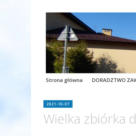
Szkoła Podstawo
Szkoła Podstawowa im. Jana
Przeskocz
Strona główna
DORADZTWO ZA
do
treści
2021-10-07
Wielka zbiórka d