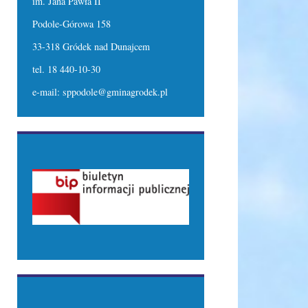
im. Jana Pawła II
Podole-Górowa 158
33-318 Gródek nad Dunajcem
tel. 18 440-10-30
e-mail: sppodole@gminagrodek.pl