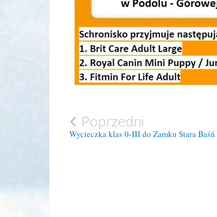
Zobacz
Poprzedni
Wycieczka klas 0-III do Zamku Stara Baśń
wpisy