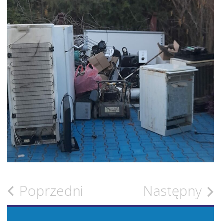
Zobacz
Poprzedni
Następny
wpisy