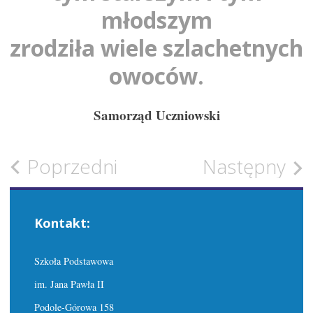
młodszym
zrodziła wiele szlachetnych
owoców.
Samorząd Uczniowski
Zobacz
Poprzedni
Następny
wpisy
Kontakt:
Szkoła Podstawowa
im. Jana Pawła II
Podole-Górowa 158