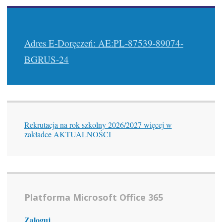
Adres E-Doręczeń: AE:PL-87539-89074-
BGRUS-24
Rekrutacja na rok szkolny 2026/2027 więcej w
zakładce AKTUALNOŚCI
Platforma Microsoft Office 365
Zaloguj