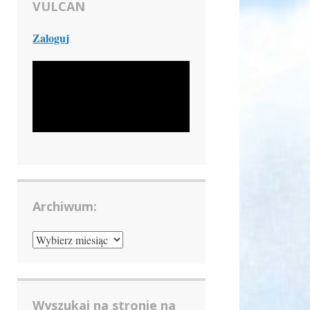
VULCAN
Zaloguj
Archiwum:
ARCHIWUM:
Wyszukaj na stronie na