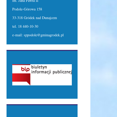
im. Jana Pawła II
Podole-Górowa 158
33-318 Gródek nad Dunajcem
tel. 18 440-10-30
e-mail: sppodole@gminagrodek.pl