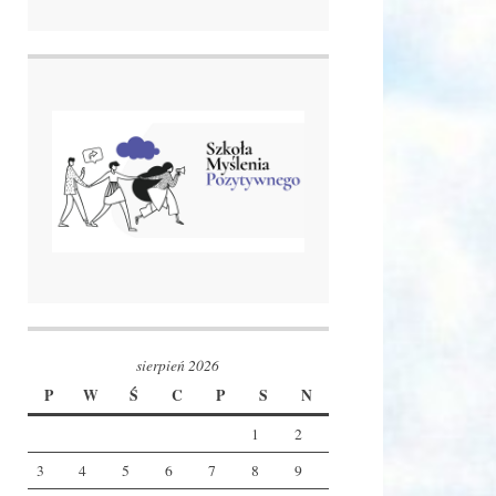
sierpień 2026
P
W
Ś
C
P
S
N
1
2
3
4
5
6
7
8
9