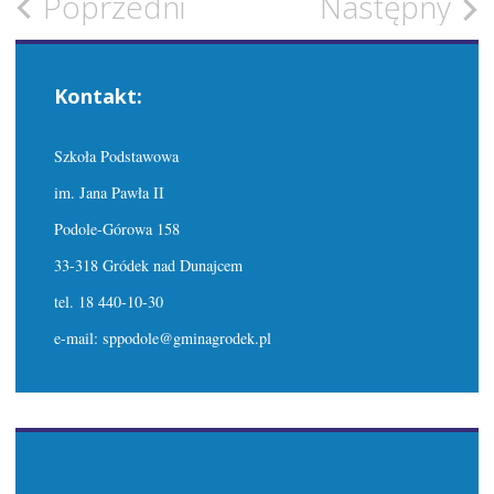
Zobacz
Poprzedni
Następny
wpisy
Kontakt:
Szkoła Podstawowa
im. Jana Pawła II
Podole-Górowa 158
33-318 Gródek nad Dunajcem
tel. 18 440-10-30
e-mail: sppodole@gminagrodek.pl