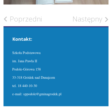
Zobacz
Poprzedni
Następny
wpisy
Kontakt:
Szkoła Podstawowa
im. Jana Pawła II
Podole-Górowa 158
33-318 Gródek nad Dunajcem
tel. 18 440-10-30
e-mail: sppodole@gminagrodek.pl