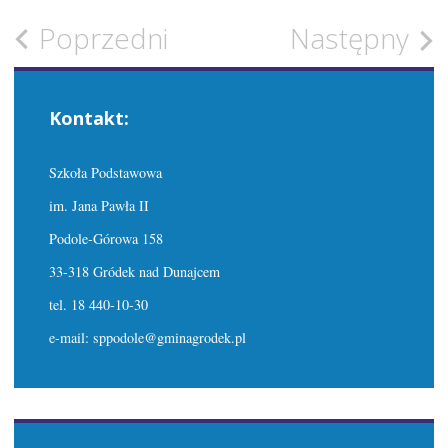
Zobacz
Poprzedni
Następny
wpisy
Kontakt:
Szkoła Podstawowa
im. Jana Pawła II
Podole-Górowa 158
33-318 Gródek nad Dunajcem
tel. 18 440-10-30
e-mail: sppodole@gminagrodek.pl