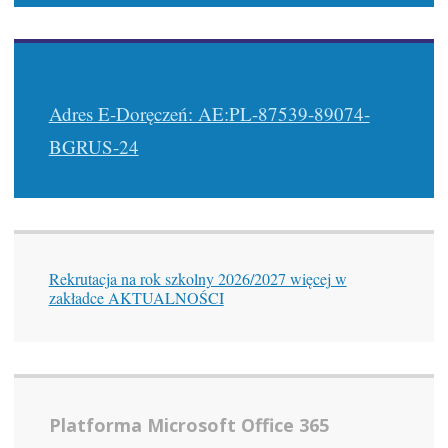
Adres E-Doręczeń: AE:PL-87539-89074-
BGRUS-24
Rekrutacja na rok szkolny 2026/2027 więcej w
zakładce AKTUALNOŚCI
Platforma Microsoft Office 365