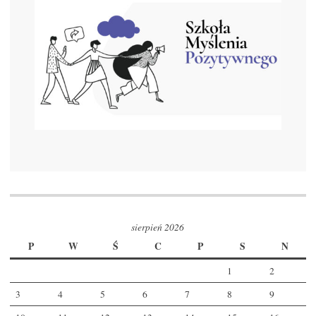
sierpień 2026
P
W
Ś
C
P
S
N
1
2
3
4
5
6
7
8
9