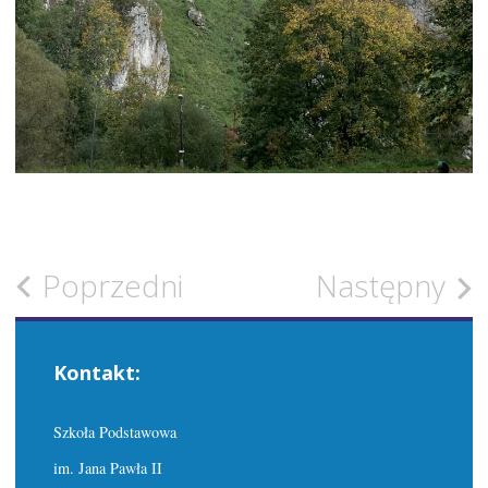
Zobacz
Poprzedni
Następny
wpisy
Kontakt:
Szkoła Podstawowa
im. Jana Pawła II